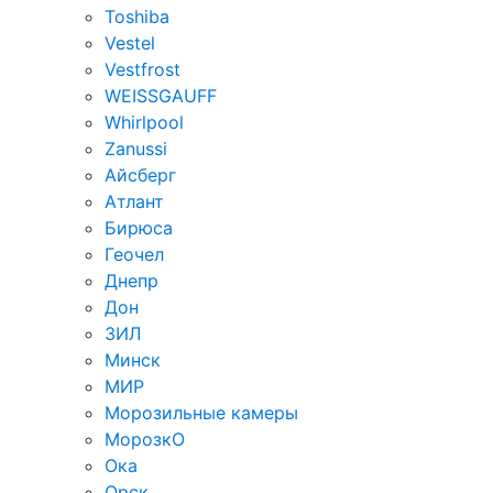
Toshiba
Vestel
Vestfrost
WEISSGAUFF
Whirlpool
Zanussi
Айсберг
Атлант
Бирюса
Геочел
Днепр
Дон
ЗИЛ
Минск
МИР
Морозильные камеры
МорозкО
Ока
Орск