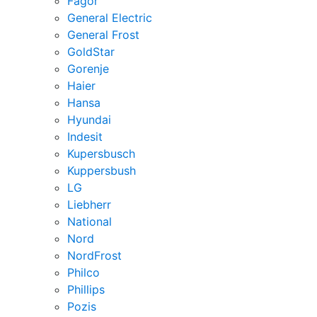
Fagor
General Electric
General Frost
GoldStar
Gorenje
Haier
Hansa
Hyundai
Indesit
Kupersbusch
Kuppersbush
LG
Liebherr
National
Nord
NordFrost
Philco
Phillips
Pozis