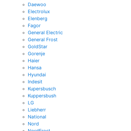
Daewoo
Electrolux
Elenberg
Fagor
General Electric
General Frost
GoldStar
Gorenje
Haier
Hansa
Hyundai
Indesit
Kupersbusch
Kuppersbush
LG
Liebherr
National
Nord
NordFrost