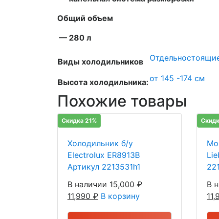
Общий объем
— 280 л
Отдельностоящи
Виды холодильников
от 145 -174 см
Высота холодильника:
Похожие товары
Скидка 21%
Скидк
Холодильник б/у
Мо
Electrolux ER8913B
Li
Артикул 2213531h1
22
В наличии
15,000
₽
В 
11,990
₽
В корзину
11