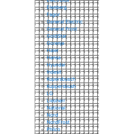
Electrolux
Elenberg
Fagor
General Electric
General Frost
GoldStar
Gorenje
Haier
Hansa
Hyundai
Indesit
Kupersbusch
Kuppersbush
LG
Liebherr
National
Nord
NordFrost
Philco