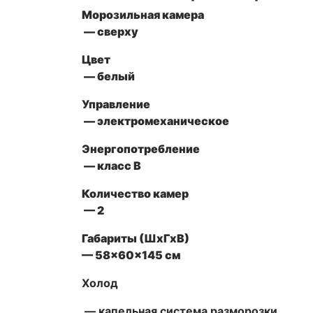
Морозильная камера
— сверху
Цвет
— белый
Управление
— электромеханическое
Энергопотребление
— класс B
Количество камер
— 2
Габариты (ШxГxВ)
— 58x60x145 см
Холод
— капельная система разморозки