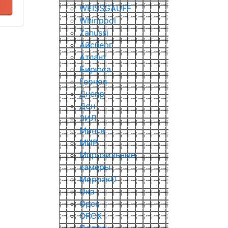
WEISSGAUFF
Whirlpool
Zanussi
Айсберг
Атлант
Бирюса
Геочел
Днепр
Дон
ЗИЛ
Минск
МИР
Морозильные
камеры
МорозкО
Ока
Орск
ОРСК