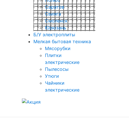
Полюс
Саратов
Свияга
Смоленск
Юрюзань
Б/У электроплиты
Мелкая бытовая техника
Мясорубки
Плитки
электрические
Пылесосы
Утюги
Чайники
электрические