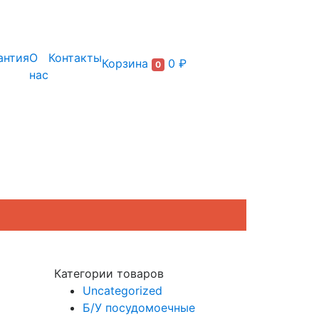
+7 (495) 150-54-90
антия
О
Контакты
Корзина
0 ₽
0
нас
Категории товаров
Uncategorized
Б/У посудомоечные