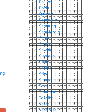
Phillips
Pozis
Qwerty
Rosenlew
Samsung
SanGiorgio
Sanyo
Sharp
Shivaki
Siemens
Smeg
Snaige
ung
Stinol
Supra
Tesler
Thomson
Toshiba
Vestel
Vestfrost