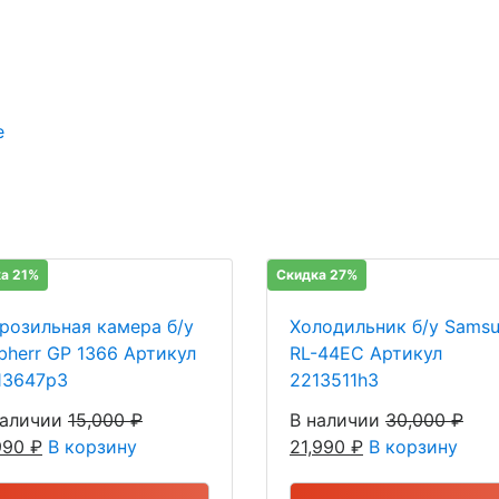
е
а 21%
Скидка 27%
розильная камера б/у
Холодильник б/у Sams
ebherr GP 1366 Артикул
RL-44EC Артикул
13647р3
2213511h3
наличии
15,000
₽
В наличии
30,000
₽
,990
₽
В корзину
21,990
₽
В корзину