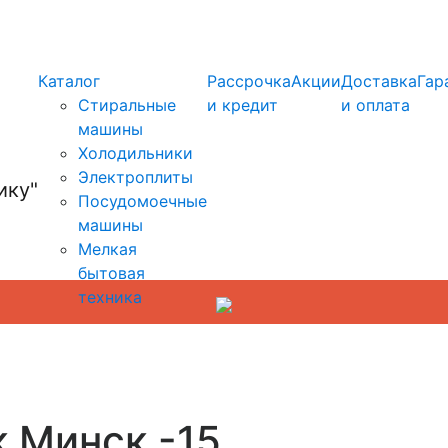
info@kupi-tehniku.ru
Каталог
Рассрочка
Акции
Доставка
Гар
Стиральные
и кредит
и оплата
машины
Холодильники
Электроплиты
Посудомоечные
машины
Мелкая
бытовая
техника
к Минск -15