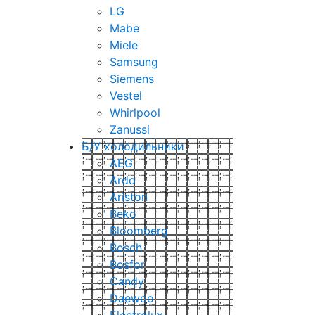
LG
Mabe
Miele
Samsung
Siemens
Vestel
Whirlpool
Zanussi
Б/У холодильники
AEG
Ardo
Ariston
Beko
Bloomberg
Bosch
Bosfor
Candy
Daewoo