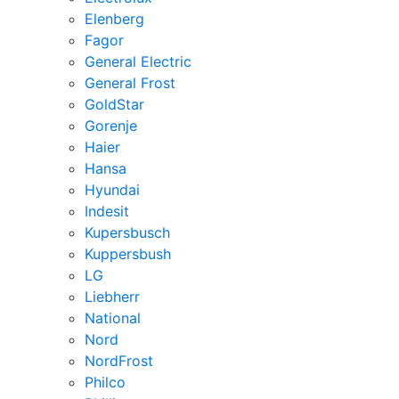
Elenberg
Fagor
General Electric
General Frost
GoldStar
Gorenje
Haier
Hansa
Hyundai
Indesit
Kupersbusch
Kuppersbush
LG
Liebherr
National
Nord
NordFrost
Philco