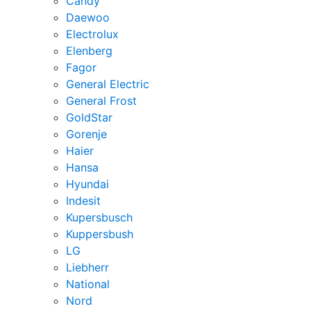
Candy
Daewoo
Electrolux
Elenberg
Fagor
General Electric
General Frost
GoldStar
Gorenje
Haier
Hansa
Hyundai
Indesit
Kupersbusch
Kuppersbush
LG
Liebherr
National
Nord