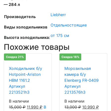
— 284 л
Liebherr
Производитель
Отдельностоящие
Виды холодильников
от 175 см
Высота холодильника:
Похожие товары
Скидка 21%
Скидка 16%
Холодильник б/у
Морозильная
Hotpoint-Ariston
камера б/у
HBM 1161.2
Elenberg FR-0409
Артикул
Артикул
2213521h3
2213576h3
В наличии
В наличии
15,000
₽
11,990
₽
В
13,000
₽
10,990
₽