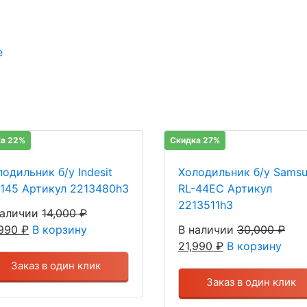
е
а 22%
Скидка 27%
одильник б/у Indesit
Холодильник б/у Sams
 145 Артикул 2213480h3
RL-44EC Артикул
2213511h3
наличии
14,000
₽
,990
₽
В корзину
В наличии
30,000
₽
21,990
₽
В корзину
Заказ в один клик
Заказ в один клик