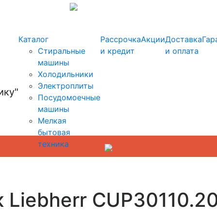
info@kupi-tehniku.ru
Каталог
Рассрочка
Акции
Доставка
Гар
Стиральные
и кредит
и оплата
машины
Холодильники
Электроплиты
Посудомоечные
машины
Мелкая
бытовая
техника
 Liebherr CUP30110.2