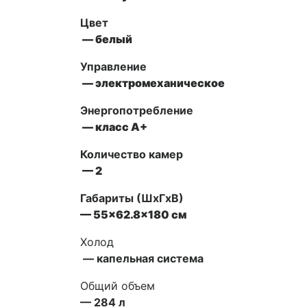
Цвет
— белый
Управление
— электромеханическое
Энергопотребление
— класс А+
Количество камер
— 2
Габариты (ШxГxВ)
— 55×62.8×180 см
Холод
— капельная система
Общий объем
— 284 л