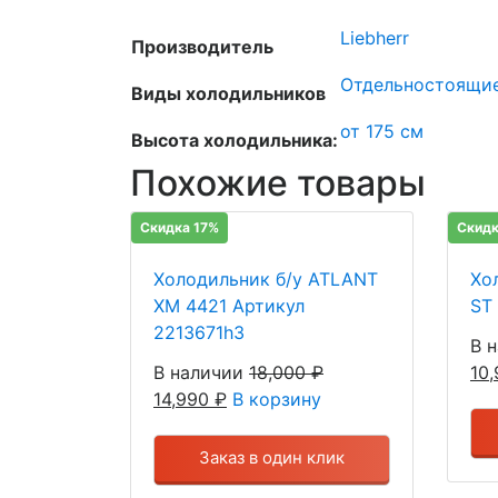
Liebherr
Производитель
Отдельностоящи
Виды холодильников
от 175 см
Высота холодильника:
Похожие товары
Скидка 17%
Скидк
Холодильник б/у ATLANT
Хол
ХМ 4421 Артикул
ST
2213671h3
В 
В наличии
18,000
₽
10
14,990
₽
В корзину
Заказ в один клик