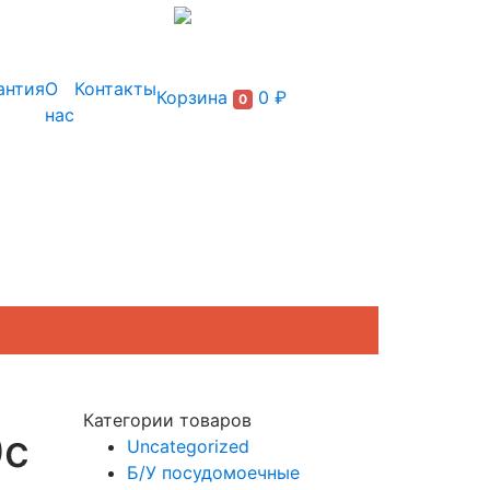
+7 (495) 150-54-90
антия
О
Контакты
Корзина
0 ₽
0
нас
Категории товаров
0c
Uncategorized
Б/У посудомоечные