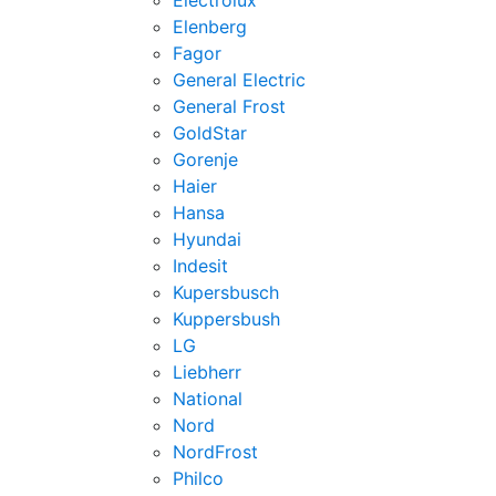
Electrolux
Elenberg
Fagor
General Electric
General Frost
GoldStar
Gorenje
Haier
Hansa
Hyundai
Indesit
Kupersbusch
Kuppersbush
LG
Liebherr
National
Nord
NordFrost
Philco