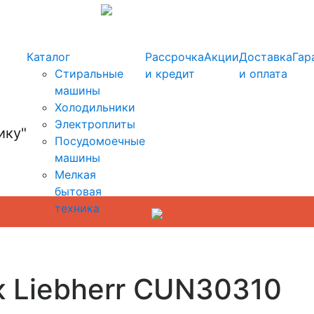
info@kupi-tehniku.ru
Каталог
Рассрочка
Акции
Доставка
Гар
Стиральные
и кредит
и оплата
машины
Холодильники
Электроплиты
Посудомоечные
машины
Мелкая
бытовая
техника
к Liebherr CUN30310