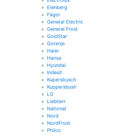
Electrolux
Elenberg
Fagor
General Electric
General Frost
GoldStar
Gorenje
Haier
Hansa
Hyundai
Indesit
Kupersbusch
Kuppersbush
LG
Liebherr
National
Nord
NordFrost
Philco