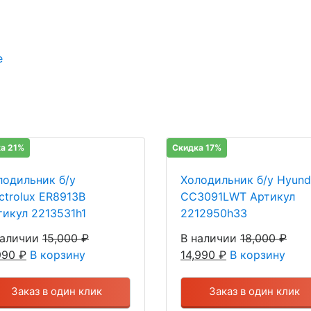
е
а 21%
Скидка 17%
лодильник б/у
Холодильник б/у Hyund
ctrolux ER8913B
CC3091LWT Артикул
тикул 2213531h1
2212950h33
наличии
15,000
₽
В наличии
18,000
₽
,990
₽
В корзину
14,990
₽
В корзину
Заказ в один клик
Заказ в один клик