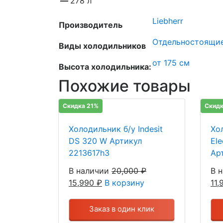
—
278 л
Liebherr
Производитель
Отдельностоящи
Виды холодильников
от 175 см
Высота холодильника:
Похожие товары
Скидка 21%
Скидк
Холодильник б/у Indesit
Хо
DS 320 W Артикул
Ele
2213617h3
Ар
В наличии
20,000
₽
В 
15,990
₽
В корзину
11
Заказ в один клик