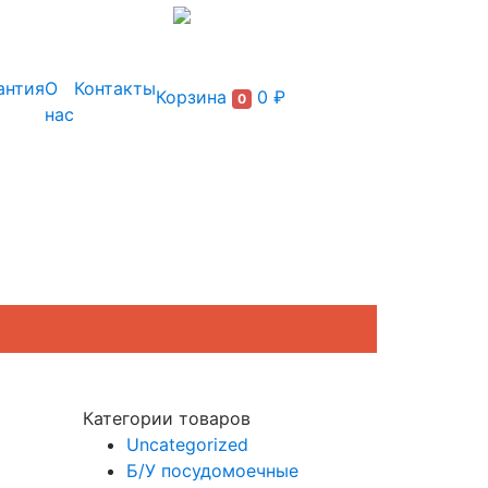
+7 (495) 150-54-90
антия
О
Контакты
Корзина
0 ₽
0
нас
Категории товаров
Uncategorized
Б/У посудомоечные