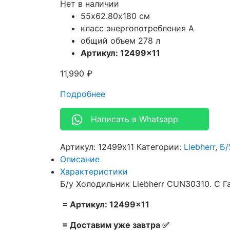
Нет в наличии
55х62.80х180 см
класс энергопотребления A
общий объем 278 л
Артикул: 12499×11
11,990
₽
Подробнее
Написать в Whatsapp
Артикул:
12499x11
Категории:
Liebherr
,
Б/
Описание
Характеристики
Б/у Холодильник Liebherr CUN30310. С Г
= Артикул: 12499×11
= Доставим уже завтра ✅