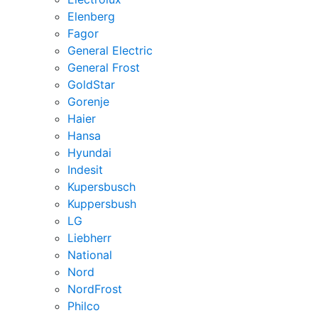
Elenberg
Fagor
General Electric
General Frost
GoldStar
Gorenje
Haier
Hansa
Hyundai
Indesit
Kupersbusch
Kuppersbush
LG
Liebherr
National
Nord
NordFrost
Philco