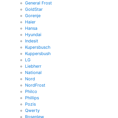
General Frost
GoldStar
Gorenje
Haier
Hansa
Hyundai
Indesit
Kupersbusch
Kuppersbush
LG
Liebherr
National
Nord
NordFrost
Philco
Phillips
Pozis
Qwerty
Rosenlew