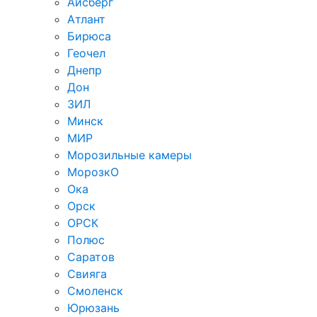
Айсберг
Атлант
Бирюса
Геочел
Днепр
Дон
ЗИЛ
Минск
МИР
Морозильные камеры
МорозкО
Ока
Орск
ОРСК
Полюс
Саратов
Свияга
Смоленск
Юрюзань