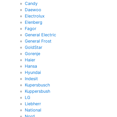
Candy
Daewoo
Electrolux
Elenberg
Fagor
General Electric
General Frost
GoldStar
Gorenje
Haier
Hansa
Hyundai
Indesit
Kupersbusch
Kuppersbush
LG
Liebherr
National
Nord