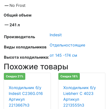
—
No Frost
Общий объем
— 241 л
Indesit
Производитель
Отдельностоящие
Виды холодильников
от 145 -174 см
Высота холодильника:
Похожие товары
Скидка 21%
Скидка 18%
Холодильник б/у
Холодильник б/у
Indesit C236G.016
Liebherr C 4023
Артикул
Артикул
2213667h3
2213555h3