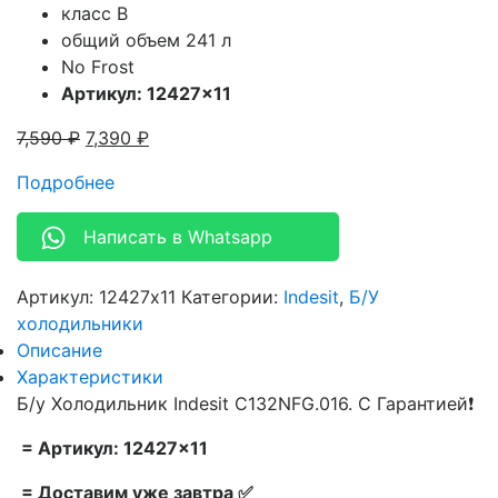
класс B
общий объем 241 л
No Frost
Артикул: 12427×11
7,590
₽
7,390
₽
Подробнее
Написать в Whatsapp
Артикул:
12427x11
Категории:
Indesit
,
Б/У
холодильники
Описание
Характеристики
Б/у Холодильник Indesit C132NFG.016. С Гарантией❗
= Артикул: 12427×11
= Доставим уже завтра ✅