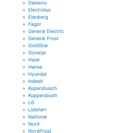
Daewoo
Electrolux
Elenberg
Fagor
General Electric
General Frost
GoldStar
Gorenje
Haier
Hansa
Hyundai
Indesit
Kupersbusch
Kuppersbush
LG
Liebherr
National
Nord
NordFrost