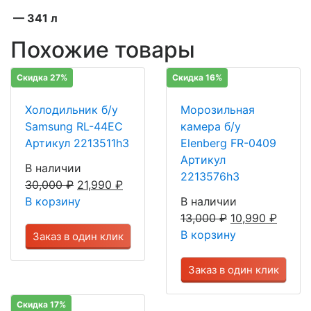
— 341 л
Похожие товары
Скидка 27%
Скидка 16%
Холодильник б/у
Морозильная
Samsung RL-44EC
камера б/у
Артикул 2213511h3
Elenberg FR-0409
Артикул
В наличии
2213576h3
30,000
₽
21,990
₽
В корзину
В наличии
13,000
₽
10,990
₽
В корзину
Заказ в один клик
Заказ в один клик
Скидка 17%