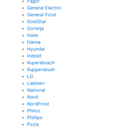
Fagor
General Electric
General Frost
GoldStar
Gorenje
Haier
Hansa
Hyundai
Indesit
Kupersbusch
Kuppersbush
LG
Liebherr
National
Nord
NordFrost
Philco
Phillips
Pozis