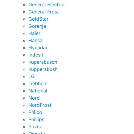
General Electric
General Frost
GoldStar
Gorenje
Haier
Hansa
Hyundai
Indesit
Kupersbusch
Kuppersbush
LG
Liebherr
National
Nord
NordFrost
Philco
Phillips
Pozis
Qwerty