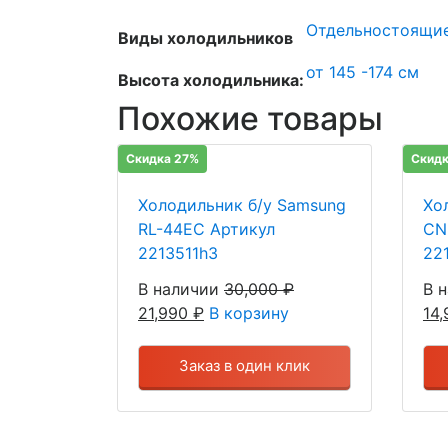
Отдельностоящи
Виды холодильников
от 145 -174 см
Высота холодильника:
Похожие товары
Скидка 27%
Скидк
Холодильник б/у Samsung
Хо
RL-44EC Артикул
CN
2213511h3
22
В наличии
30,000
₽
В 
21,990
₽
В корзину
14
Заказ в один клик