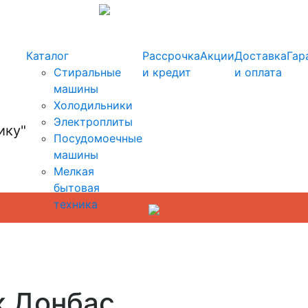
info@kupi-tehniku.ru
Каталог
Рассрочка
Акции
Доставка
Гар
Стиральные
и кредит
и оплата
машины
Холодильники
Электроплиты
Посудомоечные
машины
Мелкая
бытовая
техника
к Донбас