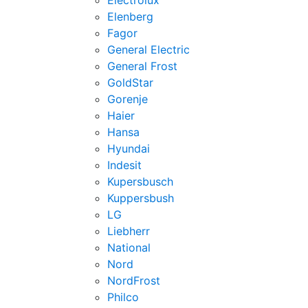
Electrolux
Elenberg
Fagor
General Electric
General Frost
GoldStar
Gorenje
Haier
Hansa
Hyundai
Indesit
Kupersbusch
Kuppersbush
LG
Liebherr
National
Nord
NordFrost
Philco