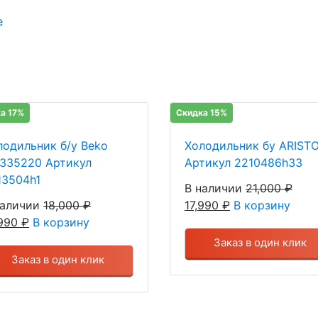
е
а 17%
Скидка 15%
лодильник б/у Beko
Холодильник бу ARIST
335220 Артикул
Артикул 2210486h33
13504h1
В наличии
21,000
₽
наличии
18,000
₽
17,990
₽
В корзину
,990
₽
В корзину
Заказ в один клик
Заказ в один клик