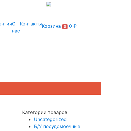
+7 (495) 150-54-90
антия
О
Контакты
Корзина
0 ₽
0
нас
Категории товаров
Uncategorized
Б/У посудомоечные