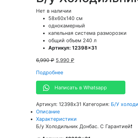
Нет в наличии
58х60х140 см
однокамерный
капельная система разморозки
общий объем 240 л
Артикул: 12398×31
6,990
₽
5,990
₽
Подробнее
Написать в Whatsapp
Артикул:
12398x31
Категория:
Б/У холод
Описание
Характеристики
Б/у Холодильник Донбас. С Гарантией❗