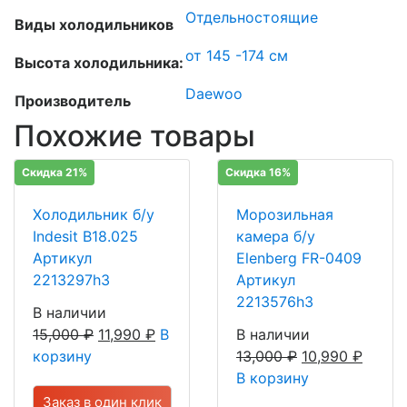
Отдельностоящие
Виды холодильников
от 145 -174 см
Высота холодильника:
Daewoo
Производитель
Похожие товары
Скидка 21%
Скидка 16%
Холодильник б/у
Морозильная
Indesit B18.025
камера б/у
Артикул
Elenberg FR-0409
2213297h3
Артикул
2213576h3
В наличии
15,000
₽
11,990
₽
В
В наличии
корзину
13,000
₽
10,990
₽
В корзину
Заказ в один клик