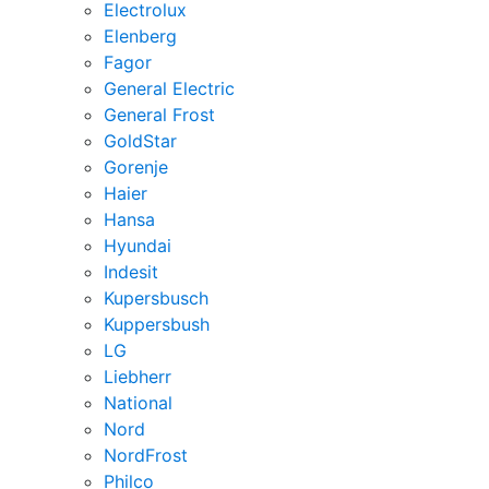
Electrolux
Elenberg
Fagor
General Electric
General Frost
GoldStar
Gorenje
Haier
Hansa
Hyundai
Indesit
Kupersbusch
Kuppersbush
LG
Liebherr
National
Nord
NordFrost
Philco