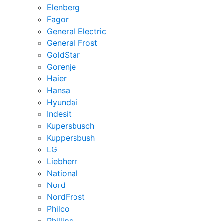
Elenberg
Fagor
General Electric
General Frost
GoldStar
Gorenje
Haier
Hansa
Hyundai
Indesit
Kupersbusch
Kuppersbush
LG
Liebherr
National
Nord
NordFrost
Philco
Phillips