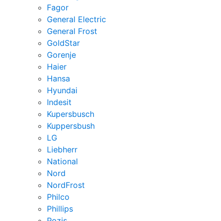
Fagor
General Electric
General Frost
GoldStar
Gorenje
Haier
Hansa
Hyundai
Indesit
Kupersbusch
Kuppersbush
LG
Liebherr
National
Nord
NordFrost
Philco
Phillips
Pozis