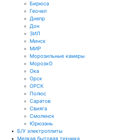
Бирюса
Геочел
Днепр
Дон
ЗИЛ
Минск
МИР
Морозильные камеры
МорозкО
Ока
Орск
ОРСК
Полюс
Саратов
Свияга
Смоленск
Юрюзань
Б/У электроплиты
Мелкая бытовая техника