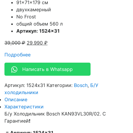
91x71x179 см
двухкамерный
No Frost
общий объем 560 л
Артикул: 1524×31
39,000
₽
29,990
₽
Подробнее
Написать в Whatsapp
Артикул:
1524x31
Категории:
Bosch
,
Б/У
холодильники
Описание
Характеристики
Б/у Холодильник Bosch KAN93VL30R/02. С
Гарантией❗
= Артикул: 1524×31