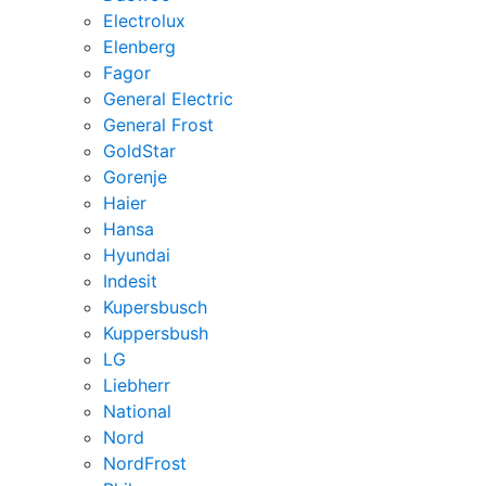
Electrolux
Elenberg
Fagor
General Electric
General Frost
GoldStar
Gorenje
Haier
Hansa
Hyundai
Indesit
Kupersbusch
Kuppersbush
LG
Liebherr
National
Nord
NordFrost