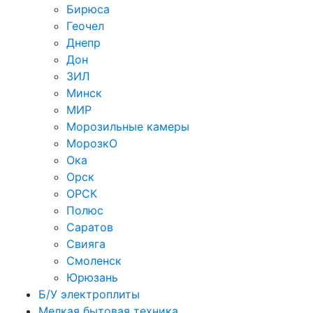
Бирюса
Геочел
Днепр
Дон
ЗИЛ
Минск
МИР
Морозильные камеры
МорозкО
Ока
Орск
ОРСК
Полюс
Саратов
Свияга
Смоленск
Юрюзань
Б/У электроплиты
Мелкая бытовая техника