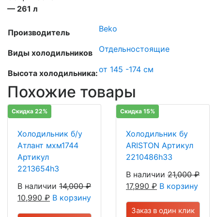
— 261 л
Beko
Производитель
Отдельностоящие
Виды холодильников
от 145 -174 см
Высота холодильника:
Похожие товары
Скидка 22%
Скидка 15%
Холодильник б/у
Холодильник бу
Атлант мхм1744
ARISTON Артикул
Артикул
2210486h33
2213654h3
В наличии
21,000
₽
В наличии
14,000
₽
17,990
₽
В корзину
10,990
₽
В корзину
Заказ в один клик