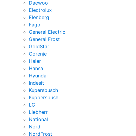
Daewoo
Electrolux
Elenberg
Fagor
General Electric
General Frost
GoldStar
Gorenje
Haier
Hansa
Hyundai
Indesit
Kupersbusch
Kuppersbush
LG
Liebherr
National
Nord
NordFrost