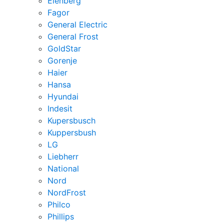
Elenberg
Fagor
General Electric
General Frost
GoldStar
Gorenje
Haier
Hansa
Hyundai
Indesit
Kupersbusch
Kuppersbush
LG
Liebherr
National
Nord
NordFrost
Philco
Phillips