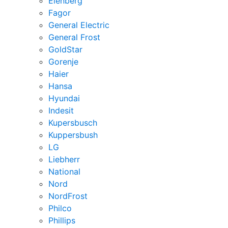
Elenberg
Fagor
General Electric
General Frost
GoldStar
Gorenje
Haier
Hansa
Hyundai
Indesit
Kupersbusch
Kuppersbush
LG
Liebherr
National
Nord
NordFrost
Philco
Phillips