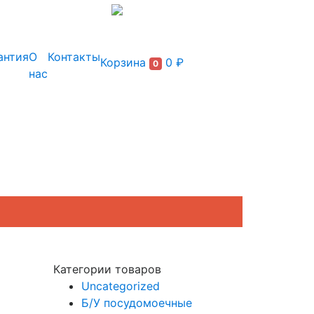
+7 (495) 150-54-90
антия
О
Контакты
Корзина
0 ₽
0
нас
Категории товаров
Uncategorized
Б/У посудомоечные