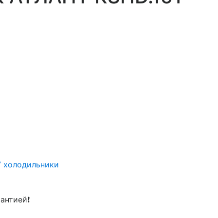
У холодильники
рантией❗