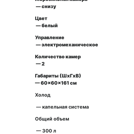
— снизу
Цвет
— белый
Управление
—
электромеханическое
Количество камер
— 2
Габариты (ШxГxВ)
—
60x60x161
см
Холод
—
капельная система
Общий объем
— 300 л