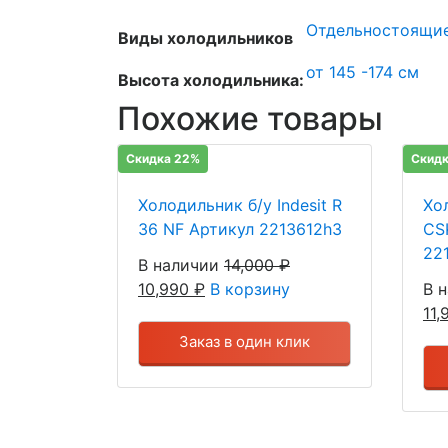
Отдельностоящи
Виды холодильников
от 145 -174 см
Высота холодильника:
Похожие товары
Скидка 22%
Скидк
Холодильник б/у Indesit R
Хо
36 NF Артикул 2213612h3
CS
22
В наличии
14,000
₽
10,990
₽
В корзину
В 
11
Заказ в один клик