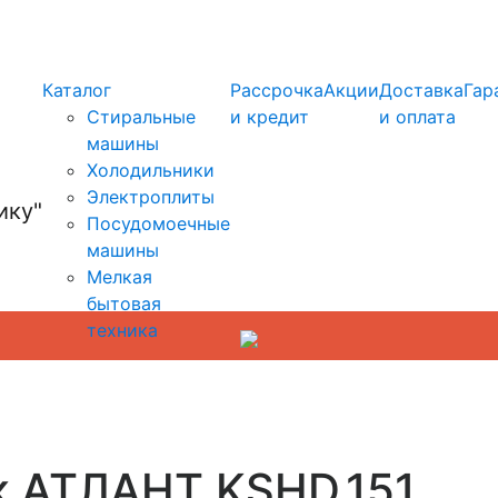
info@kupi-tehniku.ru
Каталог
Рассрочка
Акции
Доставка
Гар
Стиральные
и кредит
и оплата
машины
Холодильники
Электроплиты
Посудомоечные
машины
Мелкая
бытовая
техника
к АТЛАНТ KSHD.151