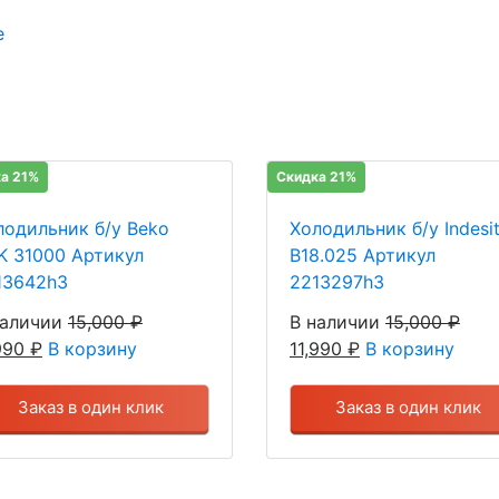
е
а 21%
Скидка 21%
лодильник б/у Beko
Холодильник б/у Indesi
K 31000 Артикул
B18.025 Артикул
13642h3
2213297h3
наличии
15,000
₽
В наличии
15,000
₽
,990
₽
В корзину
11,990
₽
В корзину
Заказ в один клик
Заказ в один клик