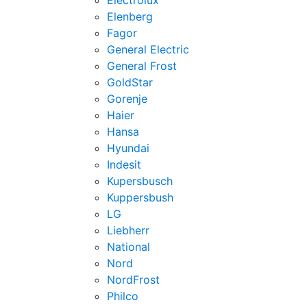
Electrolux
Elenberg
Fagor
General Electric
General Frost
GoldStar
Gorenje
Haier
Hansa
Hyundai
Indesit
Kupersbusch
Kuppersbush
LG
Liebherr
National
Nord
NordFrost
Philco