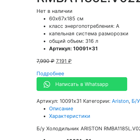
Нет в наличии
60х67х185 см
класс энергопотребления: A
капельная система разморозки
общий объем: 316 л
Артикул: 10091×31
7,990
₽
7,191
₽
Подробнее
Написать в Whatsapp
Артикул:
10091x31
Категории:
Ariston
,
Б/
Описание
Характеристики
Б/у Холодильник ARISTON RMBA1185L.V02