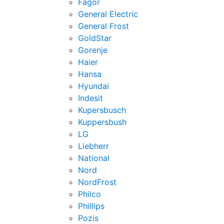
Fagor
General Electric
General Frost
GoldStar
Gorenje
Haier
Hansa
Hyundai
Indesit
Kupersbusch
Kuppersbush
LG
Liebherr
National
Nord
NordFrost
Philco
Phillips
Pozis