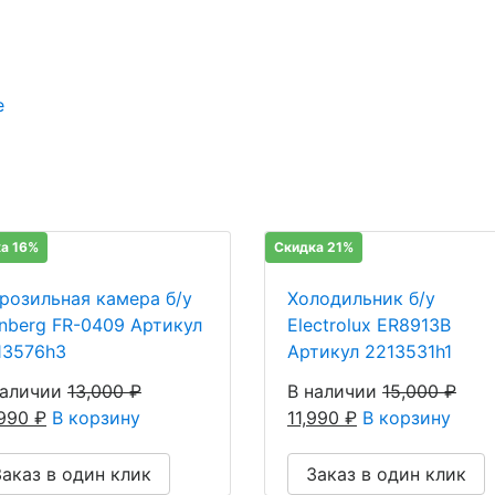
е
а 16%
Скидка 21%
розильная камера б/у
Холодильник б/у
enberg FR-0409 Артикул
Electrolux ER8913B
13576h3
Артикул 2213531h1
наличии
13,000
₽
В наличии
15,000
₽
,990
₽
В корзину
11,990
₽
В корзину
Заказ в один клик
Заказ в один клик