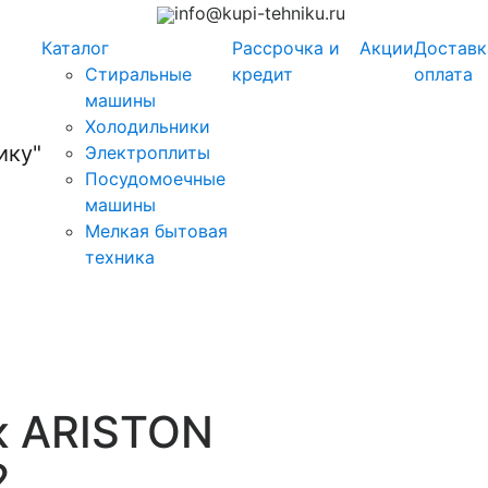
info@kupi-tehniku.ru
Каталог
Рассрочка и
Акции
Доставк
Стиральные
кредит
оплата
машины
Холодильники
Электроплиты
Посудомоечные
машины
Мелкая бытовая
техника
к ARISTON
2