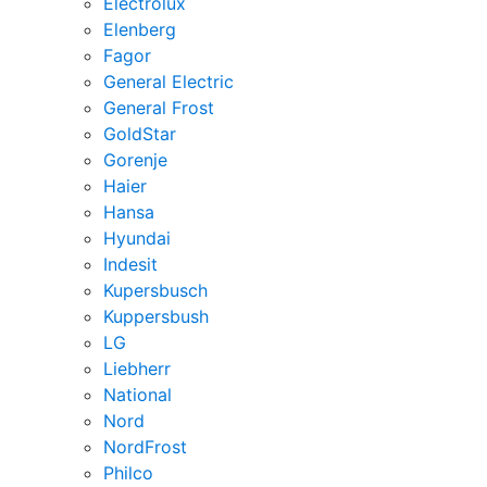
Electrolux
Elenberg
Fagor
General Electric
General Frost
GoldStar
Gorenje
Haier
Hansa
Hyundai
Indesit
Kupersbusch
Kuppersbush
LG
Liebherr
National
Nord
NordFrost
Philco