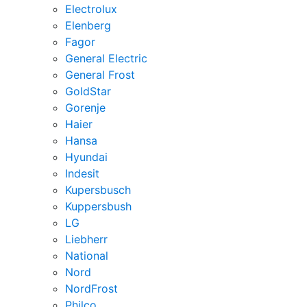
Electrolux
Elenberg
Fagor
General Electric
General Frost
GoldStar
Gorenje
Haier
Hansa
Hyundai
Indesit
Kupersbusch
Kuppersbush
LG
Liebherr
National
Nord
NordFrost
Philco