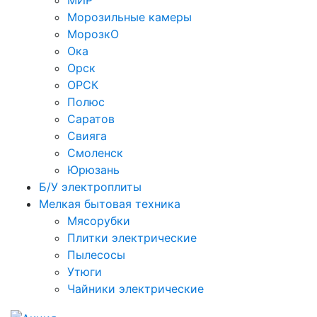
МИР
Морозильные камеры
МорозкО
Ока
Орск
ОРСК
Полюс
Саратов
Свияга
Смоленск
Юрюзань
Б/У электроплиты
Мелкая бытовая техника
Мясорубки
Плитки электрические
Пылесосы
Утюги
Чайники электрические